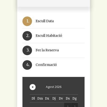
1.
Escull Data
2.
Escull Habitació
3.
Fer la Reserva
4.
Confirmació
Agost
2026
Dl
Dm
Dx
Dj
Dv
Ds
Dg
1
2