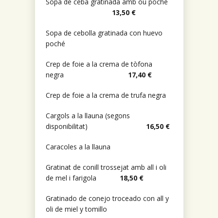
Sopa de ceba gratinada amb ou poché
13,50 €
Sopa de cebolla gratinada con huevo
poché
Crep de foie a la crema de tòfona
negra
17,40 €
Crep de foie a la crema de trufa negra
Cargols a la llauna (segons
disponibilitat)
16,50 €
Caracoles a la llauna
Gratinat de conill trossejat amb all i oli
de mel i farigola
18,50 €
Gratinado de conejo troceado con all y
oli de miel y tomillo