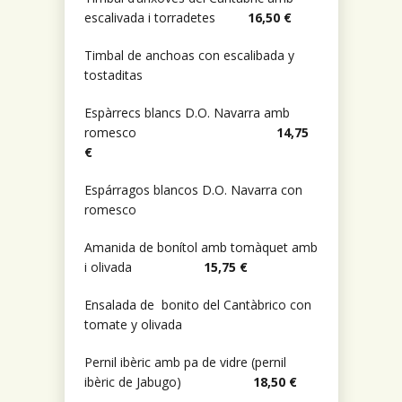
escalivada i torradetes
16,50 €
Timbal de anchoas con escalibada y
tostaditas
Espàrrecs blancs D.O. Navarra amb
romesco
14,75
€
Espárragos blancos D.O. Navarra con
romesco
Amanida de bonítol amb tomàquet amb
i olivada
15,75 €
Ensalada de bonito del Cantàbrico con
tomate y olivada
Pernil ibèric amb pa de vidre (pernil
ibèric de Jabugo)
18,50 €