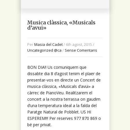
Musica clàssica, «Musicals
d’avui»
Per
Masia del Cadet
/ 6th agost, 2015 /
Uncategorized @ca
/
Sense Comentaris
BON DIA!! Us comuniquem que
dissabte dia 8 d’agost tenim el plaer de
presentar-vos en directe un Concert de
musica clàssica, «Musicals d’avui» a
càrrec de PianoVeu. Realitzarem el
concert a la nostra terrassa on gaudim
d’una temperatura ideal a la falda del
Paratge Natural de Pobblet. US HI
ESPEREM!!! Per reserves 977 870 869 o
bé per privat.