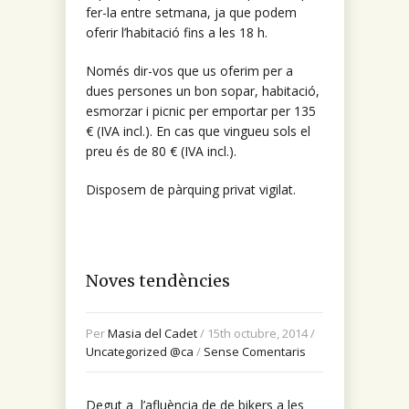
fer-la entre setmana, ja que podem
oferir l’habitació fins a les 18 h.
Només dir-vos que us oferim per a
dues persones un bon sopar, habitació,
esmorzar i picnic per emportar per 135
€ (IVA incl.). En cas que vingueu sols el
preu és de 80 € (IVA incl.).
Disposem de pàrquing privat vigilat.
Noves tendències
Per
Masia del Cadet
/ 15th octubre, 2014 /
Uncategorized @ca
/
Sense Comentaris
Degut a l’afluència de de bikers a les