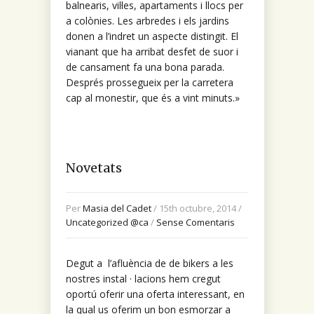
balnearis, vil·les, apartaments i llocs per
a colònies. Les arbredes i els jardins
donen a l’indret un aspecte distingit. El
vianant que ha arribat desfet de suor i
de cansament fa una bona parada.
Després prossegueix per la carretera
cap al monestir, que és a vint minuts.»
Novetats
Per
Masia del Cadet
/ 15th octubre, 2014 /
Uncategorized @ca
/
Sense Comentaris
Degut a l’afluència de de bikers a les
nostres instal · lacions hem cregut
oportú oferir una oferta interessant, en
la qual us oferim un bon esmorzar a