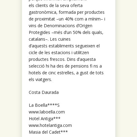
els clients de la seva oferta
gastronòmica, formada per productes
de proximitat –un 40% com a mínim– i
vins de Denominacions d’Origen
Protegides –més d’un 50% dels quals,
catalans–. Les cuines
d’aquests establiments segueixen el
cicle de les estacions i utilitzen
productes frescos. Dins d’aquesta
selecció hi ha des de pensions fi ns a
hotels de cinc estrelles, a gust de tots
els viatgers.
Costa Daurada
La Boella****S
www.laboella.com
Hotel Antiga***
www.hotelantiga.com
Masia del Cadet***