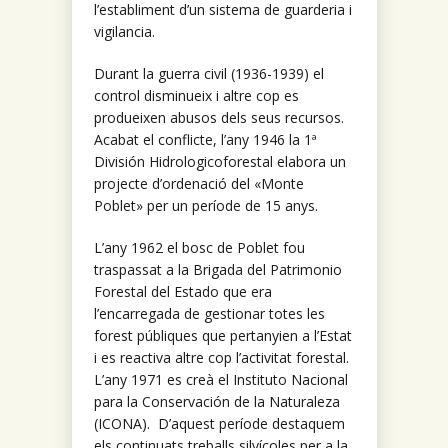
l’establiment d’un sistema de guarderia i
vigilancia.
Durant la guerra civil (1936-1939) el
control disminueix i altre cop es
produeixen abusos dels seus recursos.
Acabat el conflicte, l’any 1946 la 1ª
División Hidrologicoforestal elabora un
projecte d’ordenació del «Monte
Poblet» per un període de 15 anys.
L’any 1962 el bosc de Poblet fou
traspassat a la Brigada del Patrimonio
Forestal del Estado que era
l’encarregada de gestionar totes les
forest públiques que pertanyien a l’Estat
i es reactiva altre cop l’activitat forestal.
L’any 1971 es creà el Instituto Nacional
para la Conservación de la Naturaleza
(ICONA). D’aquest període destaquem
els continuats treballs silvícoles per a la