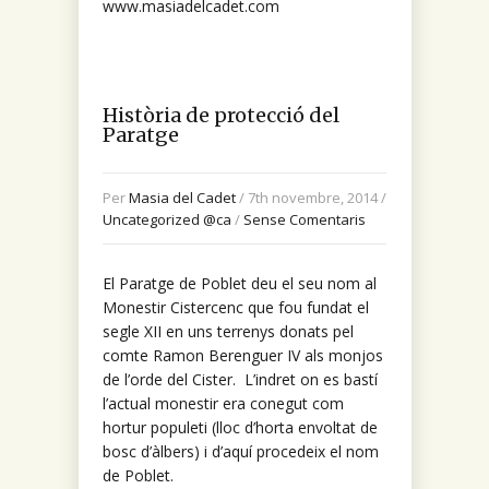
www.masiadelcadet.com
Història de protecció del
Paratge
Per
Masia del Cadet
/ 7th novembre, 2014 /
Uncategorized @ca
/
Sense Comentaris
El Paratge de Poblet deu el seu nom al
Monestir Cistercenc que fou fundat el
segle XII en uns terrenys donats pel
comte Ramon Berenguer IV als monjos
de l’orde del Cister. L’indret on es bastí
l’actual monestir era conegut com
hortur populeti
(lloc d’horta envoltat de
bosc d’àlbers) i d’aquí procedeix el nom
de Poblet.