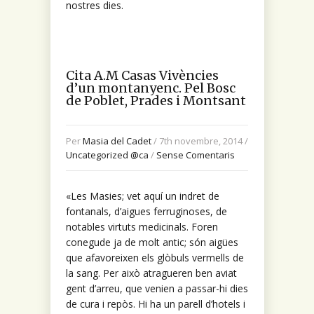
nostres dies.
Cita A.M Casas Vivències
d’un montanyenc. Pel Bosc
de Poblet, Prades i Montsant
Per
Masia del Cadet
/ 7th novembre, 2014 /
Uncategorized @ca
/
Sense Comentaris
«Les Masies; vet aquí un indret de
fontanals, d’aigues ferruginoses, de
notables virtuts medicinals. Foren
conegude ja de molt antic; són aigües
que afavoreixen els glòbuls vermells de
la sang. Per això atragueren ben aviat
gent d’arreu, que venien a passar-hi dies
de cura i repòs. Hi ha un parell d’hotels i