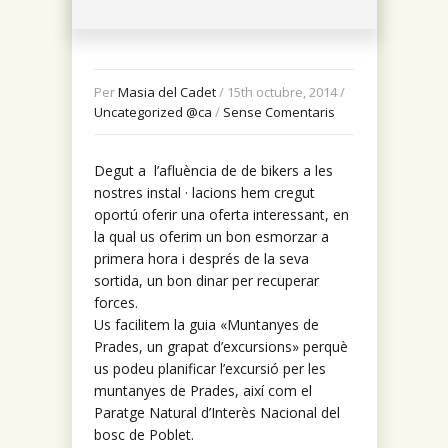
Per
Masia del Cadet
/ 15th octubre, 2014 /
Uncategorized @ca
/
Sense Comentaris
Degut a l’afluència de de bikers a les
nostres instal · lacions hem cregut
oportú oferir una oferta interessant, en
la qual us oferim un bon esmorzar a
primera hora i després de la seva
sortida, un bon dinar per recuperar
forces.
Us facilitem la guia «Muntanyes de
Prades, un grapat d’excursions» perquè
us podeu planificar l’excursió per les
muntanyes de Prades, així com el
Paratge Natural d’Interès Nacional del
bosc de Poblet.