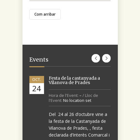
Com arribar
Events
Festa de la castanyada a
Visita a les bodegues Josep
NOV.
OCT.
Vilanova de Prades
Foraster. Montblanc
24
01
Hora de l'Event:
Hora de l'Event:
–
Tot l'any
/ Lloc de
/ Lloc
l'Event:
de l'Event:
No location set
Montblanc
Del 24 al 26 d’octubre vine a
Vins personals amb història.
la festa de la Castanyada de
Això és el que hi poden trobar.
Vilanova de Prades, , festa
declarada d’Interès Comarcal i