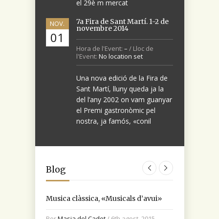
el 29è m mercat
7a Fira de Sant Martí. 1-2 de
NOV.
novembre 2014
01
Hora de l'Event:
–
/ Lloc de
l'Event:
No location set
Una nova edició de la Fira de
Sant Martí, lluny queda ja la
del l’any 2002 on vam guanyar
el Premi gastronòmic pel
nostra, ja famós, «conil
Blog
Musica clàssica, «Musicals d’avui»
Història de protecció del Paratge
Novetats
Novetats a la Masia del Cadet
Per
Per
Per
Per
Masia del Cadet
Masia del Cadet
Masia del Cadet
Masia del Cadet
/ 6th agost, 2015
/ 7th novembre, 2014
/ 15th octubre, 2014
/ 15th octubre, 2014